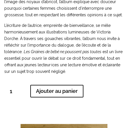
l’image des noyaux d’abricot, l’album explique avec douceur
pourquoi certaines femmes choisissent d’interrompre une
grossesse, tout en respectant les différentes opinions à ce sujet.
L’écriture de l’autrice, empreinte de bienveillance, se mêle
harmonieusement aux illustrations lumineuses de Victoria
Dorche. À travers ses gouaches vibrantes, l’album nous invite à
réfléchir sur l’importance du dialogue, de l’écoute et de la
tolérance.
Les Graines de bébé ne poussent pas toutes
est un livre
essentiel pour ouvrir le débat sur ce droit fondamental, tout en
offrant aux jeunes lecteur·ices une lecture émotive et éclairante
sur un sujet trop souvent négligé.
quantité
A
Ajouter au panier
de
l
Les
t
Graines
e
de
r
bébé
n
ne
a