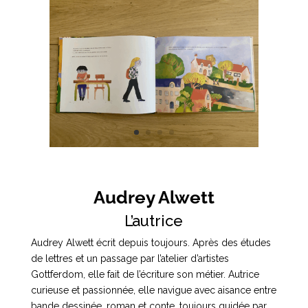
poussent
t
pas
i
toutes
v
e
:
Audrey Alwett
L’autrice
Audrey Alwett écrit depuis toujours. Après des études
de lettres et un passage par l’atelier d’artistes
Gottferdom, elle fait de l’écriture son métier. Autrice
curieuse et passionnée, elle navigue avec aisance entre
bande dessinée, roman et conte, toujours guidée par